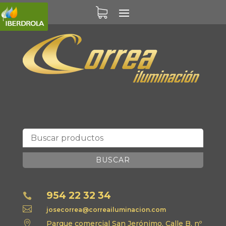
BUSCAR
954 22 32 34


josecorrea@correailuminacion.com

Parque comercial San Jerónimo, Calle B, nº