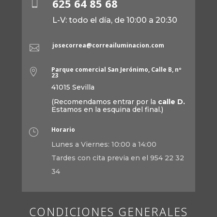
625 64 85 68

L-V: todo el día, de 10:00 a 20:30
josecorrea@correailuminacion.com

Parque comercial San Jerónimo, Calle B, nº

23
41015 Sevilla
(Recomendamos entrar por la
calle D.
Estamos en la esquina del final.)
Horario
}
Lunes a Viernes: 10:00 a 14:00
Tardes con cita previa en el 954 22 32
34
CONDICIONES GENERALES