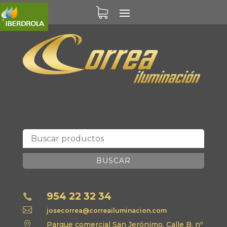
BUSCAR
954 22 32 34


josecorrea@correailuminacion.com

Parque comercial San Jerónimo, Calle B, nº