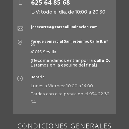
625 64 85 68

L-V: todo el día, de 10:00 a 20:30
josecorrea@correailuminacion.com

Parque comercial San Jerónimo, Calle B, nº

23
41015 Sevilla
(Recomendamos entrar por la
calle D.
Estamos en la esquina del final.)
Horario
}
Lunes a Viernes: 10:00 a 14:00
Tardes con cita previa en el 954 22 32
34
CONDICIONES GENERALES