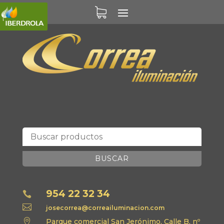
BUSCAR
954 22 32 34


josecorrea@correailuminacion.com

Parque comercial San Jerónimo, Calle B, nº