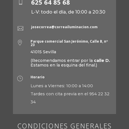
625 64 85 68

L-V: todo el día, de 10:00 a 20:30
josecorrea@correailuminacion.com

Parque comercial San Jerónimo, Calle B, nº

23
41015 Sevilla
(Recomendamos entrar por la
calle D.
Estamos en la esquina del final.)
Horario
}
Lunes a Viernes: 10:00 a 14:00
Tardes con cita previa en el 954 22 32
34
CONDICIONES GENERALES