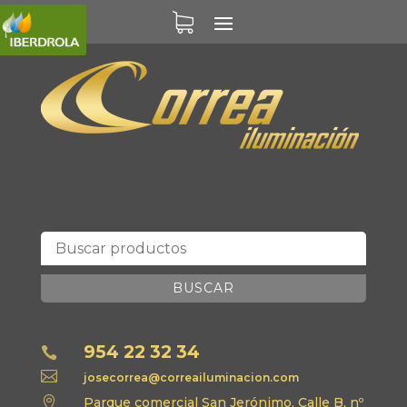
BUSCAR
954 22 32 34


josecorrea@correailuminacion.com

Parque comercial San Jerónimo, Calle B, nº