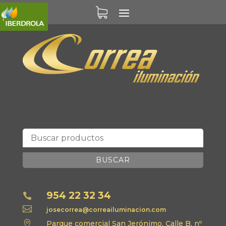
BUSCAR
954 22 32 34


josecorrea@correailuminacion.com

Parque comercial San Jerónimo, Calle B, nº