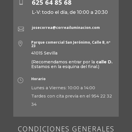
625 64 85 68

L-V: todo el día, de 10:00 a 20:30
josecorrea@correailuminacion.com

Parque comercial San Jerónimo, Calle B, nº

23
41015 Sevilla
(Recomendamos entrar por la
calle D.
Estamos en la esquina del final.)
Horario
}
Lunes a Viernes: 10:00 a 14:00
Tardes con cita previa en el 954 22 32
34
CONDICIONES GENERALES