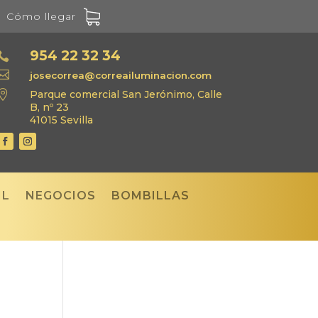
Cómo llegar
954 22 32 34


josecorrea@correailuminacion.com

Parque comercial San Jerónimo, Calle
B, nº 23
41015 Sevilla
IL
NEGOCIOS
BOMBILLAS