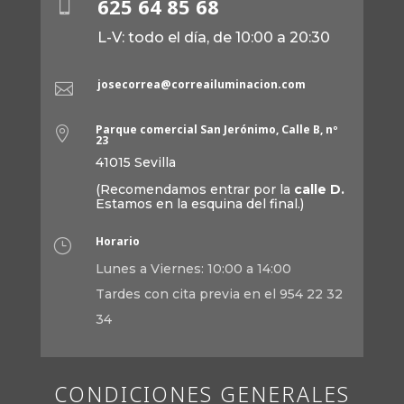
625 64 85 68

L-V: todo el día, de 10:00 a 20:30
josecorrea@correailuminacion.com

Parque comercial San Jerónimo, Calle B, nº

23
41015 Sevilla
(Recomendamos entrar por la
calle D.
Estamos en la esquina del final.)
Horario
}
Lunes a Viernes: 10:00 a 14:00
Tardes con cita previa en el 954 22 32
34
CONDICIONES GENERALES