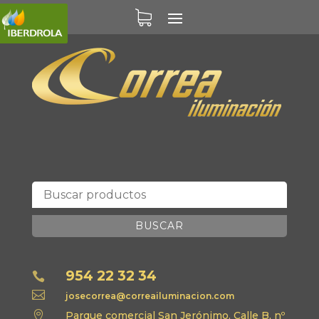
BUSCAR
954 22 32 34


josecorrea@correailuminacion.com

Parque comercial San Jerónimo, Calle B, nº