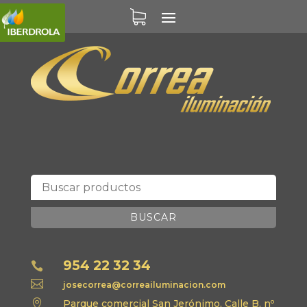
BUSCAR
954 22 32 34


josecorrea@correailuminacion.com

Parque comercial San Jerónimo, Calle B, nº