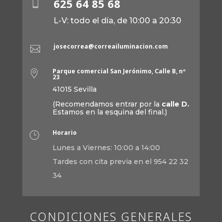
625 64 85 68

L-V: todo el día, de 10:00 a 20:30
josecorrea@correailuminacion.com

Parque comercial San Jerónimo, Calle B, nº

23
41015 Sevilla
(Recomendamos entrar por la
calle D.
Estamos en la esquina del final.)
Horario
}
Lunes a Viernes: 10:00 a 14:00
Tardes con cita previa en el 954 22 32
34
CONDICIONES GENERALES