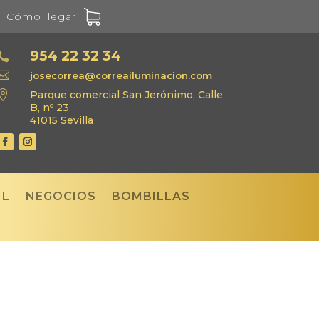
Cómo llegar
954 22 32 34


josecorrea@correailuminacion.com

Parque comercial San Jerónimo, Calle
B, nº 23
41015 Sevilla
IL
NEGOCIOS
BOMBILLAS