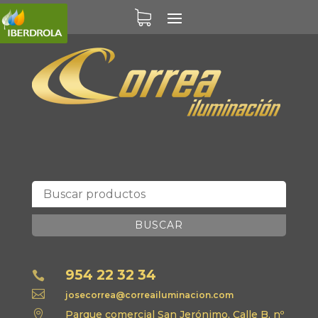
BUSCAR
954 22 32 34


josecorrea@correailuminacion.com

Parque comercial San Jerónimo, Calle B, nº