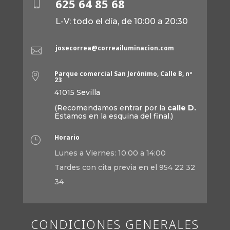
625 64 85 68

L-V: todo el día, de 10:00 a 20:30
josecorrea@correailuminacion.com

Parque comercial San Jerónimo, Calle B, nº

23
41015 Sevilla
(Recomendamos entrar por la
calle D.
Estamos en la esquina del final.)
Horario
}
Lunes a Viernes: 10:00 a 14:00
Tardes con cita previa en el 954 22 32
34
CONDICIONES GENERALES