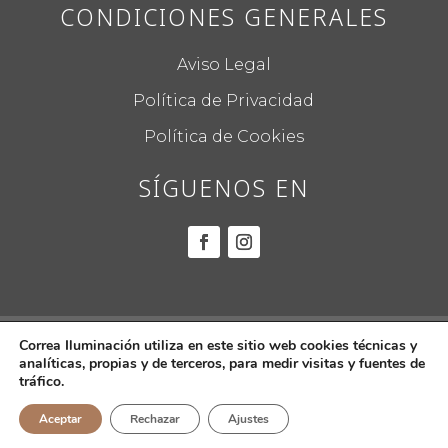
CONDICIONES GENERALES
Aviso Legal
Política de Privacidad
Política de Cookies
SÍGUENOS EN
© 2022
CORREA ILUMINACIÓN.
Todos los
Correa Iluminación utiliza en este sitio web cookies técnicas y
analíticas, propias y de terceros, para medir visitas y fuentes de
derechos reservados.
tráfico.
Aceptar
Rechazar
Ajustes
Diseño web por
Global Mente