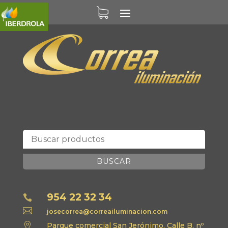
BUSCAR
954 22 32 34


josecorrea@correailuminacion.com

Parque comercial San Jerónimo, Calle B, nº