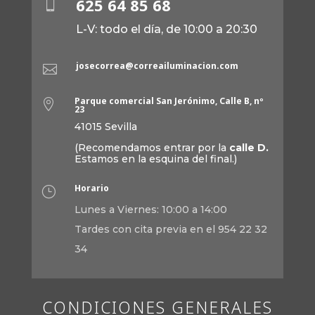
625 64 85 68

L-V: todo el día, de 10:00 a 20:30
josecorrea@correailuminacion.com

Parque comercial San Jerónimo, Calle B, nº

23
41015 Sevilla
(Recomendamos entrar por la
calle D.
Estamos en la esquina del final.)
Horario
}
Lunes a Viernes: 10:00 a 14:00
Tardes con cita previa en el 954 22 32
34
CONDICIONES GENERALES