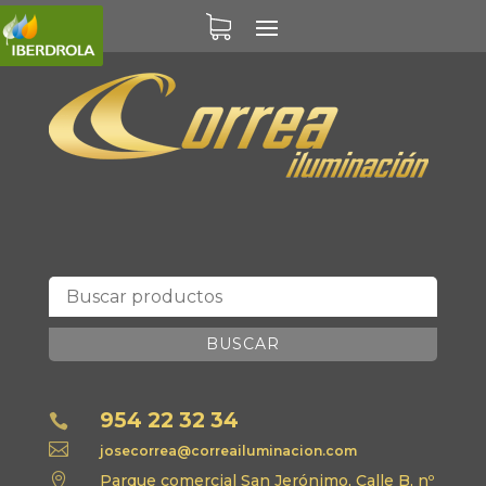
BUSCAR
954 22 32 34


josecorrea@correailuminacion.com

Parque comercial San Jerónimo, Calle B, nº