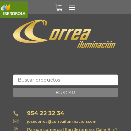
BUSCAR
954 22 32 34


josecorrea@correailuminacion.com

Parque comercial San Jerónimo, Calle B, nº