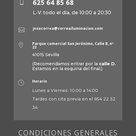
625 64 85 68

L-V: todo el día, de 10:00 a 20:30
josecorrea@correailuminacion.com

Parque comercial San Jerónimo, Calle B, nº

23
41015 Sevilla
(Recomendamos entrar por la
calle D.
Estamos en la esquina del final.)
Horario
}
Lunes a Viernes: 10:00 a 14:00
Tardes con cita previa en el 954 22 32
34
CONDICIONES GENERALES