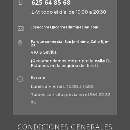
625 64 85 68

L-V: todo el día, de 10:00 a 20:30
josecorrea@correailuminacion.com

Parque comercial San Jerónimo, Calle B, nº

23
41015 Sevilla
(Recomendamos entrar por la
calle D.
Estamos en la esquina del final.)
Horario
}
Lunes a Viernes: 10:00 a 14:00
Tardes con cita previa en el 954 22 32
34
CONDICIONES GENERALES