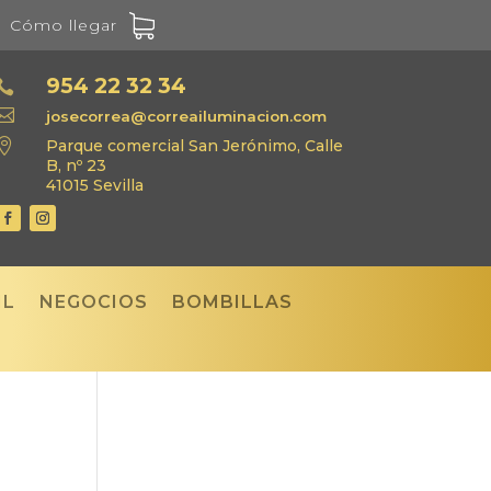
Cómo llegar
954 22 32 34


josecorrea@correailuminacion.com

Parque comercial San Jerónimo, Calle
B, nº 23
41015 Sevilla
IL
NEGOCIOS
BOMBILLAS