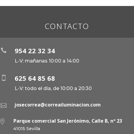
CONTACTO
954 22 32 34

L-V: mañanas 10:00 a 14:00
625 64 85 68

L-V: todo el día, de 10:00 a 20:30
josecorrea@correailuminacion.com

Parque comercial San Jerónimo, Calle B, nº 23

41015 Sevilla