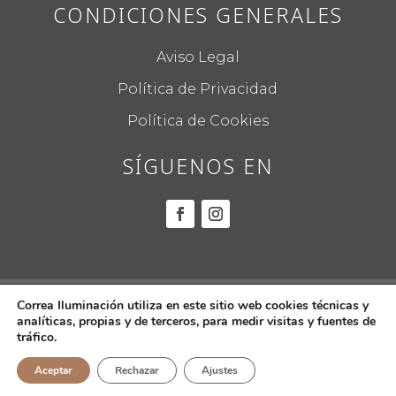
CONDICIONES GENERALES
Aviso Legal
Política de Privacidad
Política de Cookies
SÍGUENOS EN
© 2022
CORREA ILUMINACIÓN.
Todos los
Correa Iluminación utiliza en este sitio web cookies técnicas y
analíticas, propias y de terceros, para medir visitas y fuentes de
derechos reservados.
tráfico.
Aceptar
Rechazar
Ajustes
Diseño web por
Global Mente