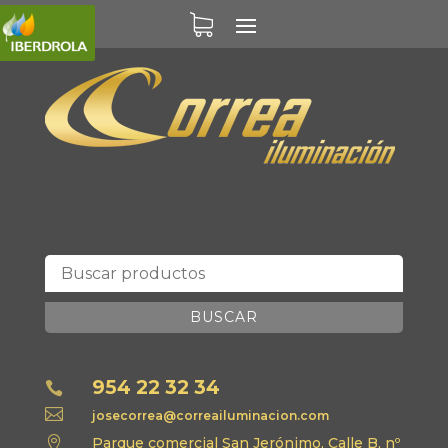
BUSCAR
954 22 32 34


josecorrea@correailuminacion.com

Parque comercial San Jerónimo, Calle B, nº