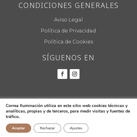
CONDICIONES GENERALES
Aviso Legal
Política de Privacidad
Política de Cookies
SÍGUENOS EN
© 2022
CORREA ILUMINACIÓN.
Todos los
Correa Iluminación utiliza en este sitio web cookies técnicas y
analíticas, propias y de terceros, para medir visitas y fuentes de
derechos reservados.
tráfico.
Aceptar
Rechazar
Ajustes
Diseño web por
Global Mente