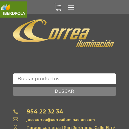
BUSCAR
954 22 32 34


josecorrea@correailuminacion.com

Parque comercial San Jerónimo, Calle B, nº