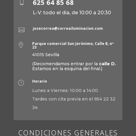
625 64 85 68

L-V: todo el día, de 10:00 a 20:30
josecorrea@correailuminacion.com

Parque comercial San Jerónimo, Calle B, nº

23
41015 Sevilla
(Recomendamos entrar por la
calle D.
Estamos en la esquina del final.)
Horario
}
Lunes a Viernes: 10:00 a 14:00
Tardes con cita previa en el 954 22 32
34
CONDICIONES GENERALES