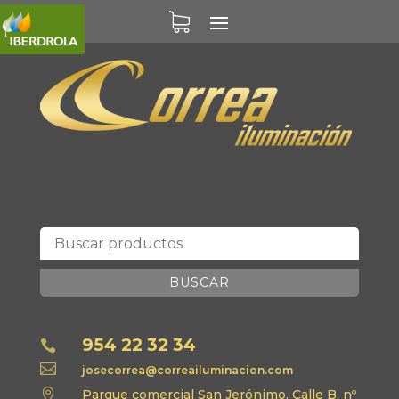
BUSCAR
954 22 32 34


josecorrea@correailuminacion.com

Parque comercial San Jerónimo, Calle B, nº