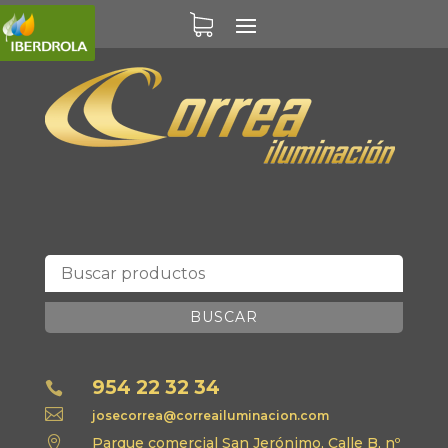
BUSCAR
954 22 32 34


josecorrea@correailuminacion.com

Parque comercial San Jerónimo, Calle B, nº