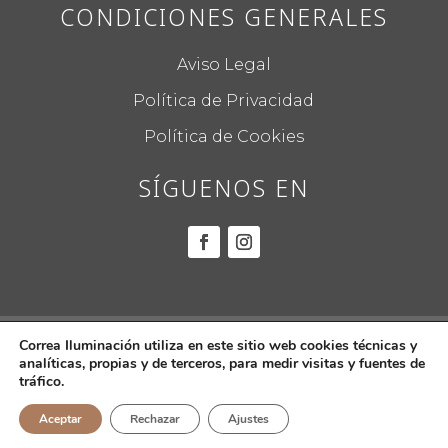
CONDICIONES GENERALES
Aviso Legal
Política de Privacidad
Política de Cookies
SÍGUENOS EN
© 2022
CORREA ILUMINACIÓN.
Todos los
Correa Iluminación utiliza en este sitio web cookies técnicas y
analíticas, propias y de terceros, para medir visitas y fuentes de
derechos reservados.
tráfico.
Aceptar
Rechazar
Ajustes
Diseño web por
Global Mente