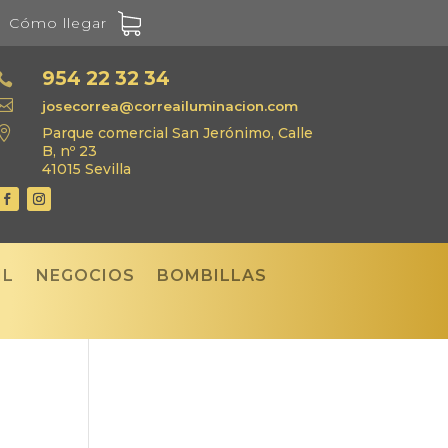
Cómo llegar
954 22 32 34


josecorrea@correailuminacion.com

Parque comercial San Jerónimo, Calle
B, nº 23
41015 Sevilla
IL
NEGOCIOS
BOMBILLAS