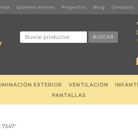
enda
Quiénes somos
Proyectos
Blog
Contacto
BUSCAR
UMINACIÓN EXTERIOR
VENTILACIÓN
INFANT
PANTALLAS
a 7347”