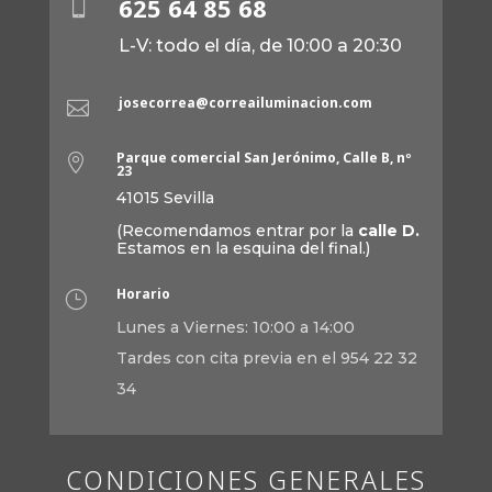
625 64 85 68

L-V: todo el día, de 10:00 a 20:30
josecorrea@correailuminacion.com

Parque comercial San Jerónimo, Calle B, nº

23
41015 Sevilla
(Recomendamos entrar por la
calle D.
Estamos en la esquina del final.)
Horario
}
Lunes a Viernes: 10:00 a 14:00
Tardes con cita previa en el 954 22 32
34
CONDICIONES GENERALES