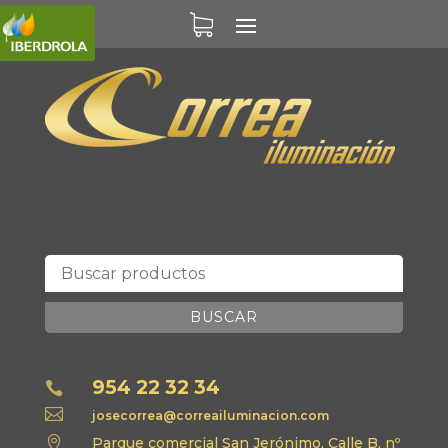
BUSCAR
954 22 32 34


josecorrea@correailuminacion.com

Parque comercial San Jerónimo, Calle B, nº