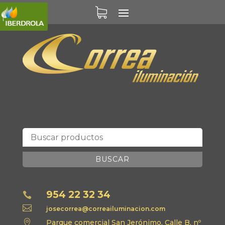
BUSCAR
954 22 32 34


josecorrea@correailuminacion.com

Parque comercial San Jerónimo, Calle B, nº