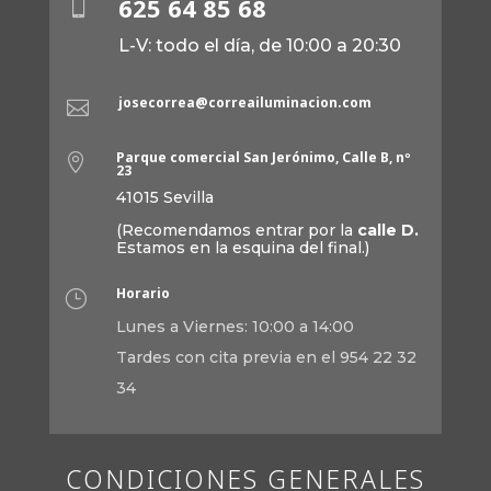
625 64 85 68

L-V: todo el día, de 10:00 a 20:30
josecorrea@correailuminacion.com

Parque comercial San Jerónimo, Calle B, nº

23
41015 Sevilla
(Recomendamos entrar por la
calle D.
Estamos en la esquina del final.)
Horario
}
Lunes a Viernes: 10:00 a 14:00
Tardes con cita previa en el 954 22 32
34
CONDICIONES GENERALES