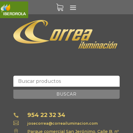
BUSCAR
954 22 32 34


josecorrea@correailuminacion.com

Parque comercial San Jerónimo, Calle B, nº