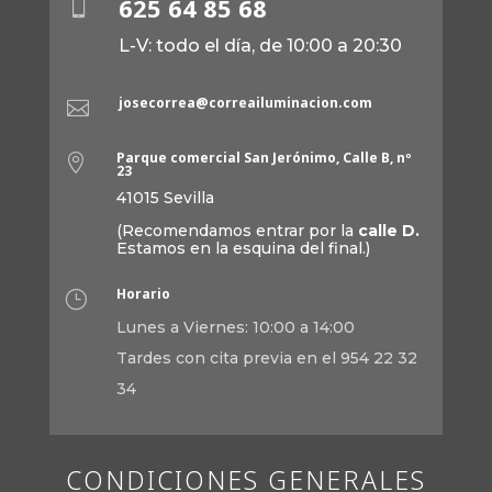
625 64 85 68

L-V: todo el día, de 10:00 a 20:30
josecorrea@correailuminacion.com

Parque comercial San Jerónimo, Calle B, nº

23
41015 Sevilla
(Recomendamos entrar por la
calle D.
Estamos en la esquina del final.)
Horario
}
Lunes a Viernes: 10:00 a 14:00
Tardes con cita previa en el 954 22 32
34
CONDICIONES GENERALES