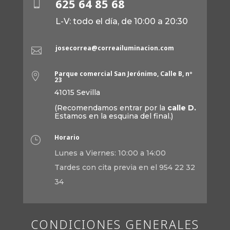
625 64 85 68

L-V: todo el día, de 10:00 a 20:30
josecorrea@correailuminacion.com

Parque comercial San Jerónimo, Calle B, nº

23
41015 Sevilla
(Recomendamos entrar por la
calle D.
Estamos en la esquina del final.)
Horario
}
Lunes a Viernes: 10:00 a 14:00
Tardes con cita previa en el 954 22 32
34
CONDICIONES GENERALES