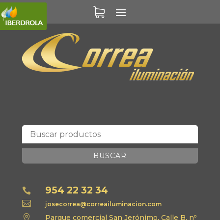
BUSCAR
954 22 32 34


josecorrea@correailuminacion.com

Parque comercial San Jerónimo, Calle B, nº