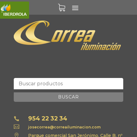
BUSCAR
954 22 32 34


josecorrea@correailuminacion.com

Parque comercial San Jerónimo, Calle B, nº