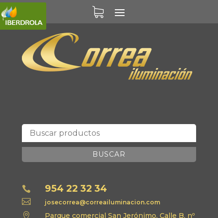
BUSCAR
954 22 32 34


josecorrea@correailuminacion.com

Parque comercial San Jerónimo, Calle B, nº