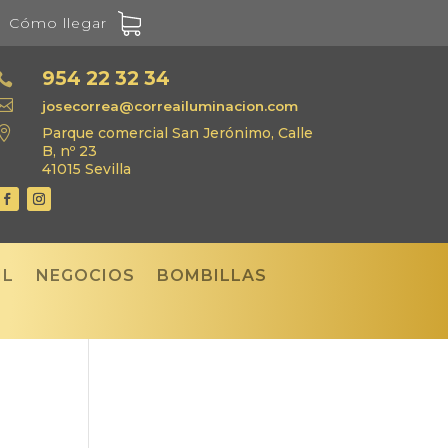
Cómo llegar
954 22 32 34


josecorrea@correailuminacion.com

Parque comercial San Jerónimo, Calle
B, nº 23
41015 Sevilla
IL
NEGOCIOS
BOMBILLAS