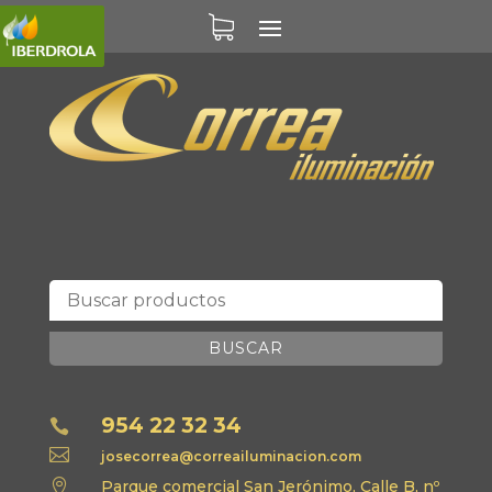
BUSCAR
954 22 32 34


josecorrea@correailuminacion.com

Parque comercial San Jerónimo, Calle B, nº