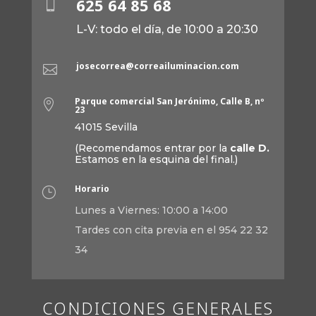
625 64 85 68

L-V: todo el día, de 10:00 a 20:30
josecorrea@correailuminacion.com

Parque comercial San Jerónimo, Calle B, nº

23
41015 Sevilla
(Recomendamos entrar por la
calle D.
Estamos en la esquina del final.)
Horario
}
Lunes a Viernes: 10:00 a 14:00
Tardes con cita previa en el 954 22 32
34
CONDICIONES GENERALES