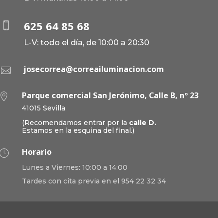
625 64 85 68

L-V: todo el día, de 10:00 a 20:30
josecorrea@correailuminacion.com

Parque comercial San Jerónimo, Calle B, nº 23

41015 Sevilla
(Recomendamos entrar por la
calle D.
Estamos en la esquina del final.)
Horario
}
Lunes a Viernes: 10:00 a 14:00
Tardes con cita previa en el 954 22 32 34