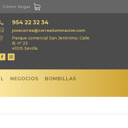
Cómo llegar
954 22 32 34


josecorrea@correailuminacion.com

Parque comercial San Jerónimo, Calle
B, nº 23
41015 Sevilla
IL
NEGOCIOS
BOMBILLAS