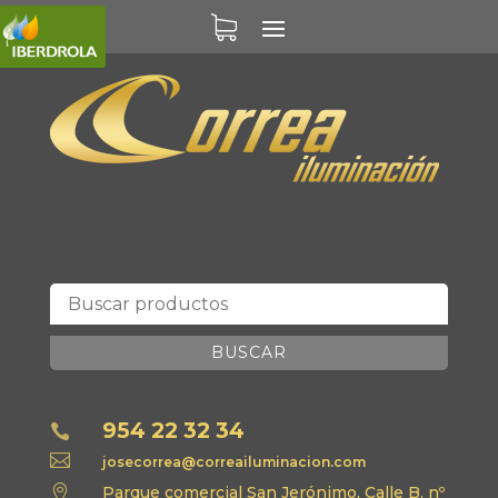
BUSCAR
954 22 32 34


josecorrea@correailuminacion.com

Parque comercial San Jerónimo, Calle B, nº