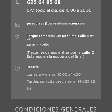
625 64 85 68

L-V: todo el día, de 10:00 a 20:30
josecorrea@correailuminacion.com

Parque comercial San Jerónimo, Calle B, nº

23
41015 Sevilla
(Recomendamos entrar por la
calle D.
Estamos en la esquina del final.)
Horario
}
Lunes a Viernes: 10:00 a 14:00
Tardes con cita previa en el 954 22 32
34
CONDICIONES GENERALES