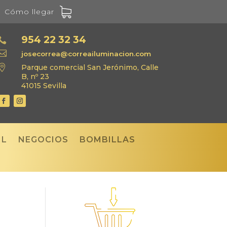
Cómo llegar
954 22 32 34


josecorrea@correailuminacion.com

Parque comercial San Jerónimo, Calle
B, nº 23
41015 Sevilla
IL
NEGOCIOS
BOMBILLAS