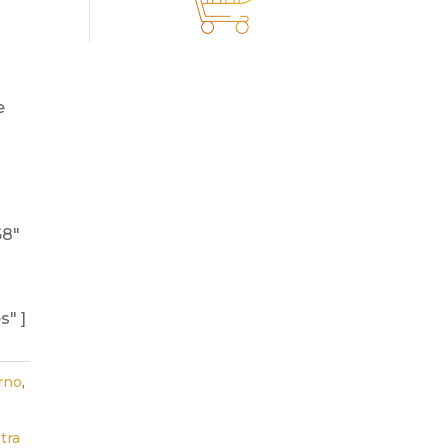
68"
s" ]
rno
,
tra