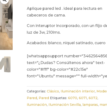
aplique pared led . ideal para lectura en
cabeceros de cama.
con interuptor incorporado, con un flijo de
luz de 3w, 210lms.
acabados: blanco, niquel satinado, cuero
[whatsappsupport number="346256485
text="¿Dudas? Consúltenos ahora" text-
color="#fff" bg-color="#22c15e"
font="Ubuntu" message="" full-width="ye
Categorías:
Clásico
,
Iluminación interior
,
Mode
Pared
,
Pared
Etiquetas:
6070
,
6071
,
6072
,
iluminación
,
Iluminación Sevilla
,
lamparas
,
man