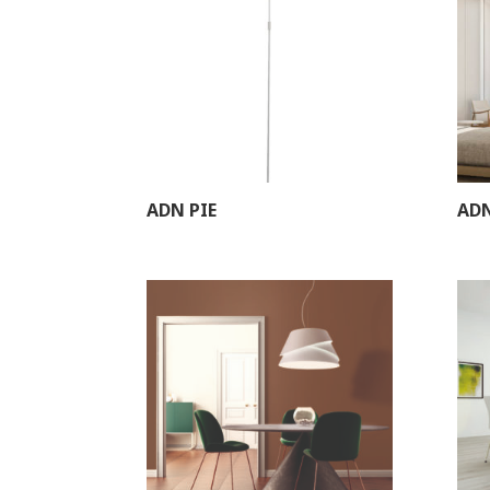
ADN PIE
AD