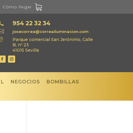
Cómo llegar
954 22 32 34


josecorrea@correailuminacion.com

Parque comercial San Jerónimo, Calle
B, nº 23
41015 Sevilla
IL
NEGOCIOS
BOMBILLAS