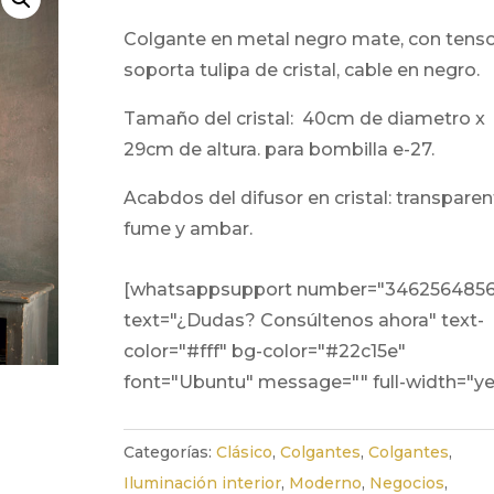
colgante en metal negro mate, con tensor
soporta tulipa de cristal, cable en negro.
tamaño del cristal: 40cm de diametro x
29cm de altura. para bombilla e-27.
acabdos del difusor en cristal: transparente,
fume y ambar.
[whatsappsupport number="346256485
text="¿Dudas? Consúltenos ahora" text-
color="#fff" bg-color="#22c15e"
font="Ubuntu" message="" full-width="ye
Categorías:
Clásico
,
Colgantes
,
Colgantes
,
Iluminación interior
,
Moderno
,
Negocios
,