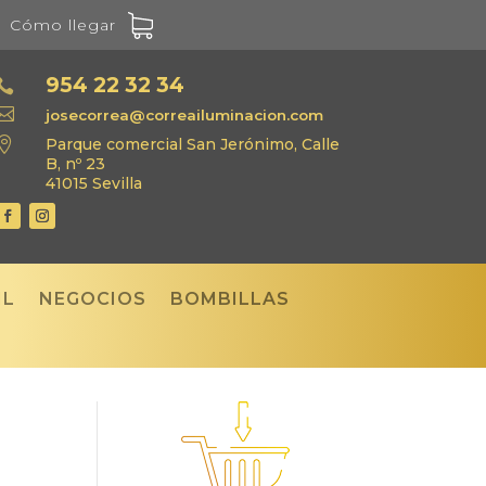
Cómo llegar
954 22 32 34


josecorrea@correailuminacion.com

Parque comercial San Jerónimo, Calle
B, nº 23
41015 Sevilla
IL
NEGOCIOS
BOMBILLAS