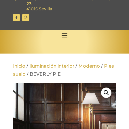
23
41015 Sevilla
Inicio
/
Iluminación interior
/
Moderno
/
Pies
suelo
/
BEVERLY PIE