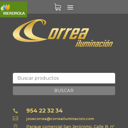
BUSCAR
954 22 32 34


josecorrea@correailuminacion.com

Parque comercial San Jerónimo, Calle B, nº