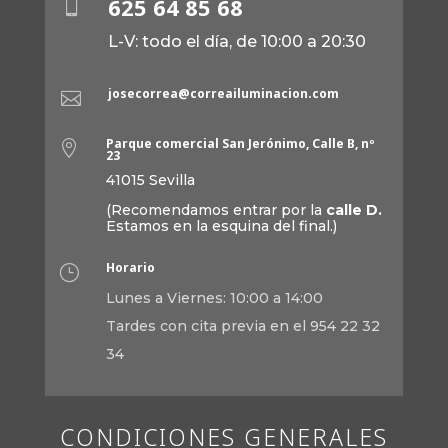
625 64 85 68

L-V: todo el día, de 10:00 a 20:30
josecorrea@correailuminacion.com

Parque comercial San Jerónimo, Calle B, nº

23
41015 Sevilla
(Recomendamos entrar por la
calle D.
Estamos en la esquina del final.)
Horario
}
Lunes a Viernes: 10:00 a 14:00
Tardes con cita previa en el 954 22 32
34
CONDICIONES GENERALES