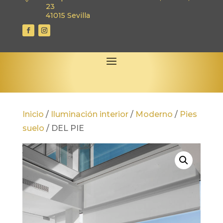
23
41015 Sevilla
Inicio
/
Iluminación interior
/
Moderno
/
Pies
suelo
/
DEL PIE