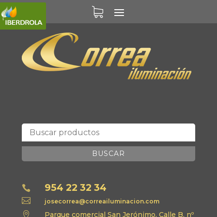
BUSCAR
954 22 32 34


josecorrea@correailuminacion.com

Parque comercial San Jerónimo, Calle B, nº