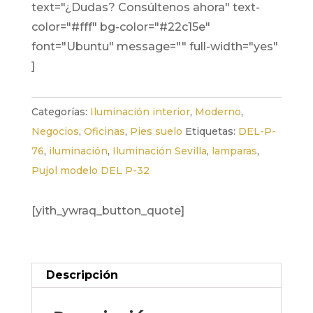
text="¿Dudas? Consúltenos ahora" text-
color="#fff" bg-color="#22c15e"
font="Ubuntu" message="" full-width="yes"
]
Categorías:
Iluminación interior
,
Moderno
,
Negocios
,
Oficinas
,
Pies suelo
Etiquetas:
DEL-P-
76
,
iluminación
,
Iluminación Sevilla
,
lamparas
,
Pujol modelo DEL P-32
[yith_ywraq_button_quote]
Descripción