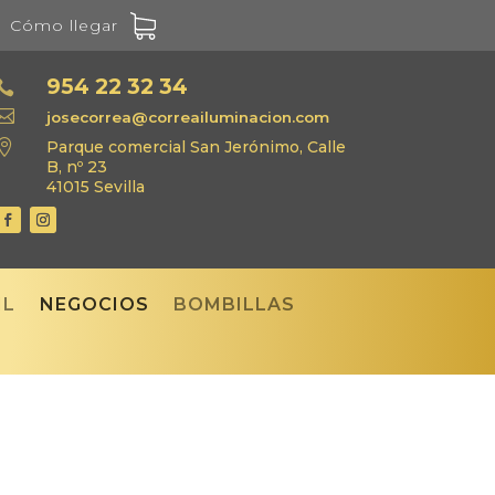
Cómo llegar
954 22 32 34


josecorrea@correailuminacion.com

Parque comercial San Jerónimo, Calle
B, nº 23
41015 Sevilla
IL
NEGOCIOS
BOMBILLAS