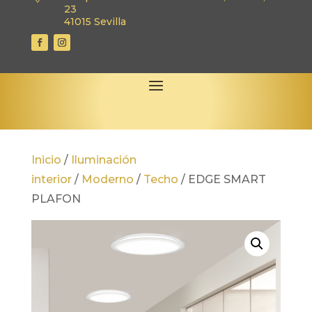
23
41015 Sevilla
Inicio
/
Iluminación
interior
/
Moderno
/
Techo
/
EDGE SMART
PLAFON