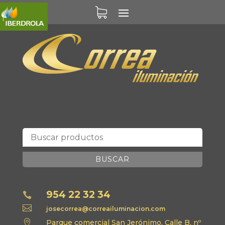
BUSCAR
954 22 32 34


josecorrea@correailuminacion.com

Parque comercial San Jerónimo, Calle B, nº