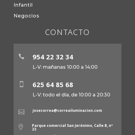
Infantil
Negocios
CONTACTO
954 22 32 34

L-V: mañanas 10:00 a 14:00
625 64 85 68

L-V: todo el día, de 10:00 a 20:30
josecorrea@correailuminacion.com

Parque comercial San Jerónimo, Calle B, nº

23