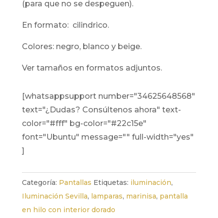
(para que no se despeguen).
en formato: cilindrico.
colores: negro, blanco y beige.
ver tamaños en formatos adjuntos.
[whatsappsupport number="34625648568"
text="¿Dudas? Consúltenos ahora" text-
color="#fff" bg-color="#22c15e"
font="Ubuntu" message="" full-width="yes"
]
Categoría:
Pantallas
Etiquetas:
iluminación
,
Iluminación Sevilla
,
lamparas
,
marinisa
,
pantalla
en hilo con interior dorado