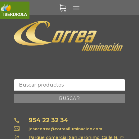
BUSCAR
954 22 32 34


josecorrea@correailuminacion.com

Parque comercial San Jerónimo, Calle B, nº