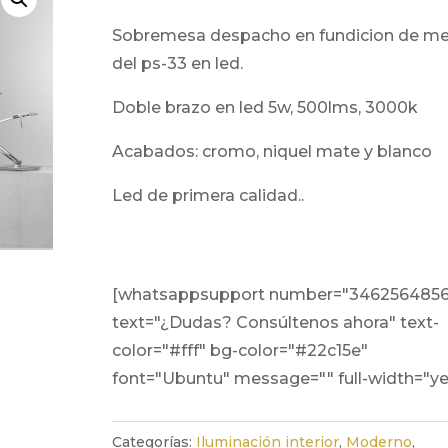
sobremesa despacho en fundicion de metal
del ps-33 en led.
doble brazo en led 5w, 500lms, 3000k
acabados: cromo, niquel mate y blanco
led de primera calidad..
[whatsappsupport number="346256485
text="¿Dudas? Consúltenos ahora" text-
color="#fff" bg-color="#22c15e"
font="Ubuntu" message="" full-width="ye
Categorías:
Iluminación interior
,
Moderno
,