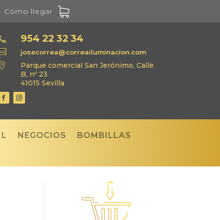
Cómo llegar
954 22 32 34


josecorrea@correailuminacion.com

Parque comercial San Jerónimo, Calle
B, nº 23
41015 Sevilla
IL
NEGOCIOS
BOMBILLAS