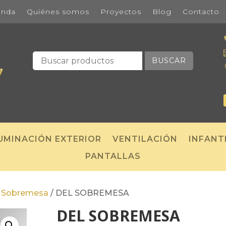
enda
Quiénes somos
Proyectos
Blog
Contacto
BUSCAR
UMINACIÓN EXTERIOR
VENTILACIÓN
INFANT
PANTALLAS
/
Sobremesa
/
DEL SOBREMESA
DEL SOBREMESA