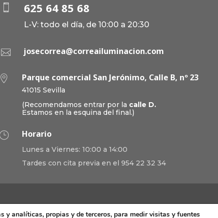
625 64 85 68

L-V: todo el día, de 10:00 a 20:30
josecorrea@correailuminacion.com

Parque comercial San Jerónimo, Calle B, nº 23

41015 Sevilla
(Recomendamos entrar por la
calle D.
Estamos en la esquina del final.)
Horario
}
Lunes a Viernes: 10:00 a 14:00
Tardes con cita previa en el 954 22 32 34
s y analíticas, propias y de terceros, para medir visitas y fuentes