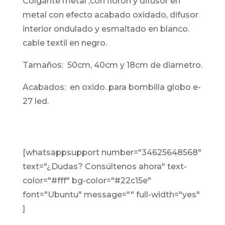
colgante metal ,con floron y difusor en
metal con efecto acabado oxidado, difusor
interior ondulado y esmaltado en blanco.
cable textil en negro.
tamaños: 50cm, 40cm y 18cm de diametro.
acabados: en oxido. para bombilla globo e-
27 led.
[whatsappsupport number="34625648568"
text="¿Dudas? Consúltenos ahora" text-
color="#fff" bg-color="#22c15e"
font="Ubuntu" message="" full-width="yes"
]