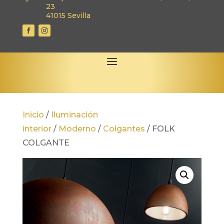
23
41015 Sevilla
Inicio
/
Iluminación
interior
/
Moderno
/
Colgantes
/
FOLK
COLGANTE