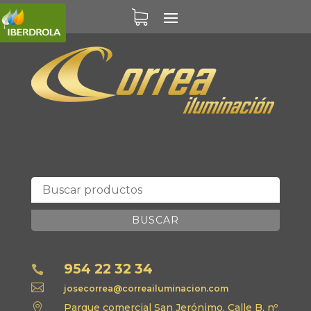
BUSCAR
954 22 32 34


josecorrea@correailuminacion.com

Parque comercial San Jerónimo, Calle B, nº