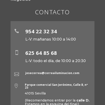
CONTACTO
954 22 32 34

L-V: mañanas 10:00 a 14:00
625 64 85 68

L-V: todo el día, de 10:00 a 20:30
josecorrea@correailuminacion.com

Parque comercial San Jerónimo, Calle B, nº

23
41015 Sevilla
(Recomendamos entrar por la
calle D.
Estamos en la esquina del final.)