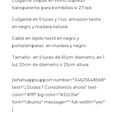
colgante tulipas en vidrio soplado
transparente. para bombillas e-27 led.
colgante en 5 luces y 1 luz. armazon techo
en negro y madera natural.
cable en tejido textil en negro y
portalamparas en madera y negro.
tamaño: en 5 luces de 50cm diametro, en 1
luz 20cm de diametro x 25cm altura.
[whatsappsupport number="34625648568"
text="¿Dudas? Consúltenos ahora" text-
color="#fff" bg-color="#22c15e"
font="Ubuntu" message="" full-width="yes"
]