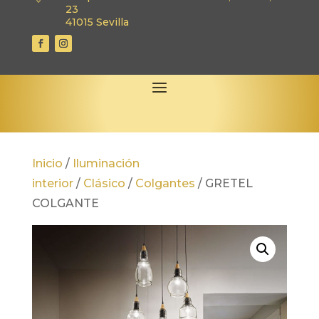
23
41015 Sevilla
Inicio
/
Iluminación
interior
/
Clásico
/
Colgantes
/
GRETEL
COLGANTE