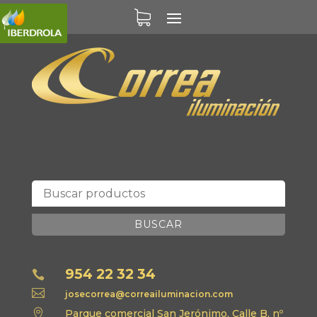
BUSCAR
954 22 32 34


josecorrea@correailuminacion.com

Parque comercial San Jerónimo, Calle B, nº