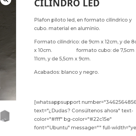
CILINDRO LED
plafon piloto led, en formato cilindrico y
cubo. material en aluminio.
formato cilindrico: de 9cm x 12cm, y de 8cm
x 10cm. formato cubo: de 7,5cm 
11cm, y de 5,5cm x 9cm.
acabados: blanco y negro.
[whatsappsupport number="346256485
text="¿Dudas? Consúltenos ahora" text-
color="#fff" bg-color="#22c15e"
font="Ubuntu" message="" full-width="ye