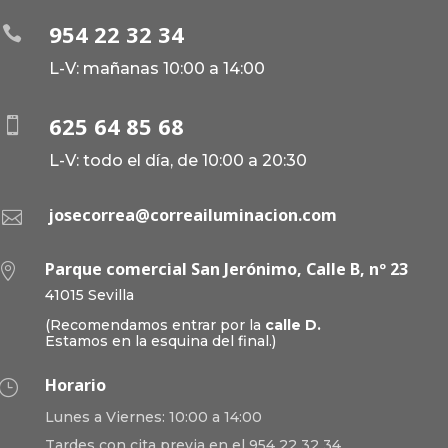
954 22 32 34

L-V: mañanas 10:00 a 14:00
625 64 85 68

L-V: todo el día, de 10:00 a 20:30
josecorrea@correailuminacion.com

Parque comercial San Jerónimo, Calle B, nº 23

41015 Sevilla
(Recomendamos entrar por la
calle D.
Estamos en la esquina del final.)
Horario
}
Lunes a Viernes: 10:00 a 14:00
Tardes con cita previa en el 954 22 32 34