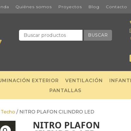
enda
Quiénes somos
Proyectos
Blog
Contacto
BUSCAR
UMINACIÓN EXTERIOR
VENTILACIÓN
INFANT
PANTALLAS
/
Techo
/
NITRO PLAFON CILINDRO LED
NITRO PLAFON