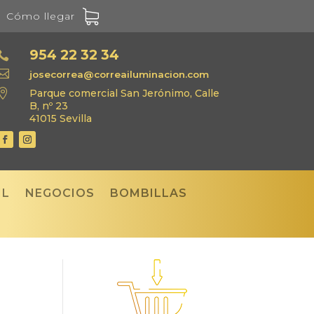
Cómo llegar
954 22 32 34


josecorrea@correailuminacion.com

Parque comercial San Jerónimo, Calle
B, nº 23
41015 Sevilla
IL
NEGOCIOS
BOMBILLAS