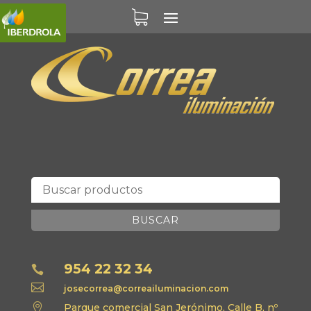
BUSCAR
954 22 32 34


josecorrea@correailuminacion.com

Parque comercial San Jerónimo, Calle B, nº