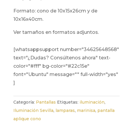
formato: cono de 10x15x26cm y de
10x16x40cm.
ver tamaños en formatos adjuntos.
[whatsappsupport number="34625648568"
text="¿Dudas? Consúltenos ahora" text-
color="#fff" bg-color="#22c15e"
font="Ubuntu" message="" full-width="yes"
]
Categoría:
Pantallas
Etiquetas:
iluminación
,
Iluminación Sevilla
,
lamparas
,
marinisa
,
pantalla
aplique cono