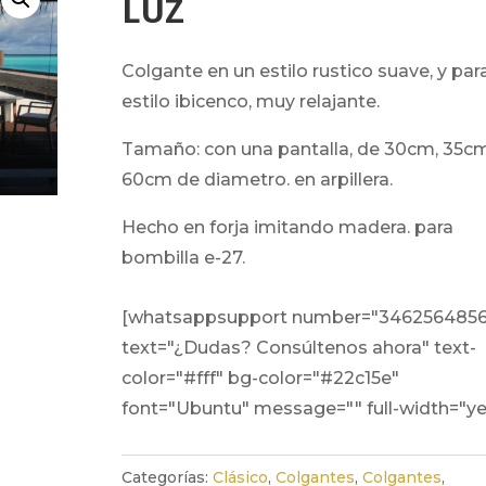
LUZ
colgante en un estilo rustico suave, y para un
estilo ibicenco, muy relajante.
tamaño: con una pantalla, de 30cm, 35cm,
60cm de diametro. en arpillera.
hecho en forja imitando madera. para
bombilla e-27.
[whatsappsupport number="346256485
text="¿Dudas? Consúltenos ahora" text-
color="#fff" bg-color="#22c15e"
font="Ubuntu" message="" full-width="ye
Categorías:
Clásico
,
Colgantes
,
Colgantes
,