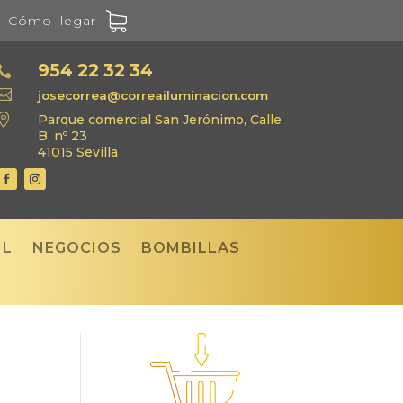
Cómo llegar
954 22 32 34


josecorrea@correailuminacion.com

Parque comercial San Jerónimo, Calle
B, nº 23
41015 Sevilla
IL
NEGOCIOS
BOMBILLAS