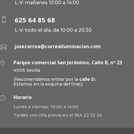
L-V: mañanas 10:00 a 14:00
625 64 85 68

L-V: todo el día, de 10:00 a 20:30
josecorrea@correailuminacion.com

Parque comercial San Jerónimo, Calle B, nº 23

41015 Sevilla
(Recomendamos entrar por la
calle D.
Estamos en la esquina del final.)
Horario
}
Lunes a Viernes: 10:00 a 14:00
Tardes con cita previa en el 954 22 32 34