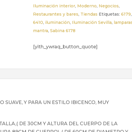
Iluminación interior
,
Moderno
,
Negocios
,
Restaurantes y bares
,
Tiendas
Etiquetas:
6179
,
6410
,
iluminación
,
Iluminación Sevilla
,
lampara
mantra
,
Sabina 6178
[yith_ywraq_button_quote]
O SUAVE, Y PARA UN ESTILO IBICENCO, MUY
ALLA,( DE 30CM Y ALTURA DEL CUERPO DE LA
TURA 89CM DE CUERPO), ( DE 60CM DE DIAMETRO Y