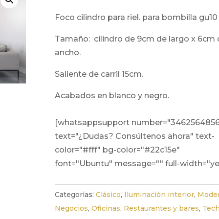
foco cilindro para riel. para bombilla gu10 
tamaño: cilindro de 9cm de largo x 6cm de
ancho.
saliente de carril 15cm.
acabados en blanco y negro.
[whatsappsupport number="346256485
text="¿Dudas? Consúltenos ahora" text-
color="#fff" bg-color="#22c15e"
font="Ubuntu" message="" full-width="ye
Categorías:
Clásico
,
Iluminación interior
,
Mode
Negocios
,
Oficinas
,
Restaurantes y bares
,
Tec