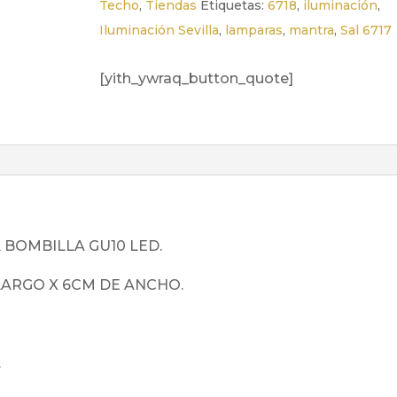
Techo
,
Tiendas
Etiquetas:
6718
,
iluminación
,
Iluminación Sevilla
,
lamparas
,
mantra
,
Sal 6717
[yith_ywraq_button_quote]
 BOMBILLA GU10 LED.
LARGO X 6CM DE ANCHO.
.