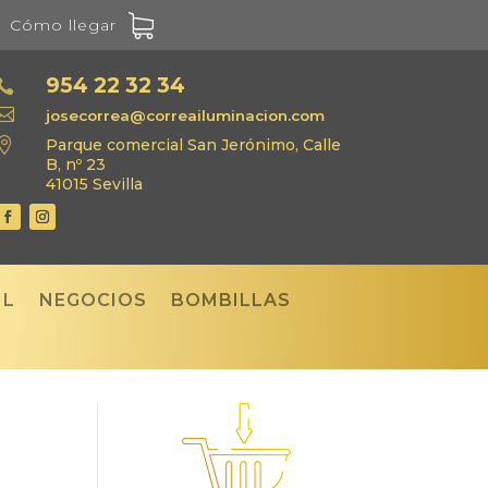
Cómo llegar
954 22 32 34


josecorrea@correailuminacion.com

Parque comercial San Jerónimo, Calle
B, nº 23
41015 Sevilla
IL
NEGOCIOS
BOMBILLAS