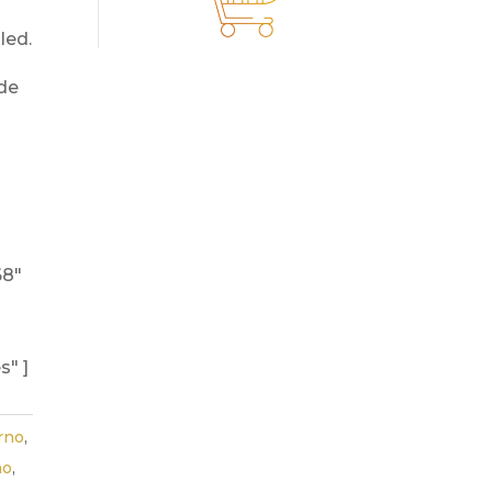
led.
68"
s" ]
rno
,
ho
,