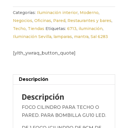
Categorías:
Iluminación interior
,
Moderno
,
Negocios
,
Oficinas
,
Pared
,
Restaurantes y bares
,
Techo
,
Tiendas
Etiquetas:
6713
,
iluminación
,
Iluminación Sevilla
,
lamparas
,
mantra
,
Sal 6283
[yith_ywraq_button_quote]
Descripción
Descripción
FOCO CILINDRO PARA TECHO O
PARED. PARA BOMBILLA GU10 LED.
DE 1 FOCO (CILINDRO DE 9CM DE