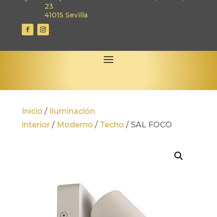
23
41015 Sevilla
Inicio
/
Iluminación
interior
/
Moderno
/
Techo
/
SAL FOCO