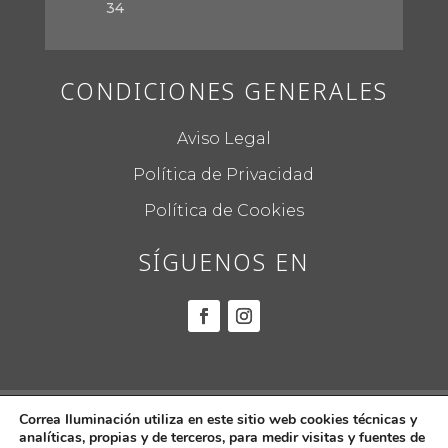
34
CONDICIONES GENERALES
Aviso Legal
Política de Privacidad
Política de Cookies
SÍGUENOS EN
© 2022
CORREA ILUMINACIÓN.
Todos los
Correa Iluminación utiliza en este sitio web cookies técnicas y
analíticas, propias y de terceros, para medir visitas y fuentes de
derechos reservados.