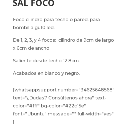
SAL FOCO
foco cilindro para techo o pared. para
bombilla gu10 led.
de 1, 2, 3, y 4 focos: cilindro de 9cm de largo
x 6cm de ancho.
saliente desde techo 12,8cm.
acabados en blanco y negro.
[whatsappsupport number="34625648568"
text="¿Dudas? Consúltenos ahora" text-
color="#fff" bg-color="#22c15e"
font="Ubuntu" message="" full-width="yes"
]