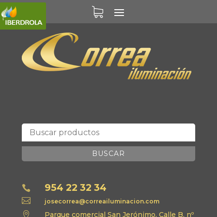
BUSCAR
954 22 32 34


josecorrea@correailuminacion.com

Parque comercial San Jerónimo, Calle B, nº