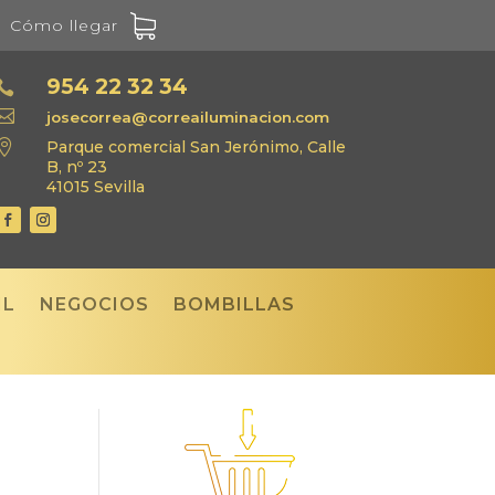
Cómo llegar
954 22 32 34


josecorrea@correailuminacion.com

Parque comercial San Jerónimo, Calle
B, nº 23
41015 Sevilla
IL
NEGOCIOS
BOMBILLAS