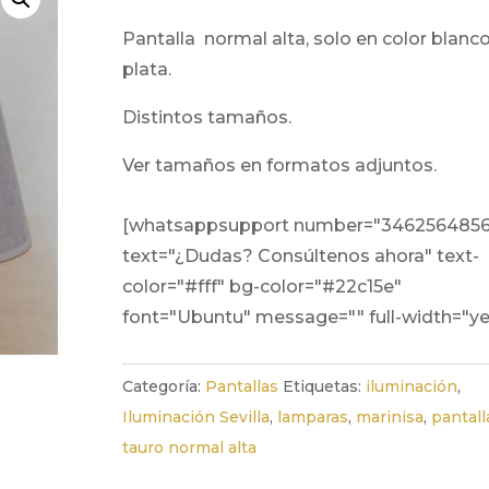
pantalla normal alta, solo en color blanco y
plata.
distintos tamaños.
ver tamaños en formatos adjuntos.
[whatsappsupport number="346256485
text="¿Dudas? Consúltenos ahora" text-
color="#fff" bg-color="#22c15e"
font="Ubuntu" message="" full-width="ye
Categoría:
Pantallas
Etiquetas:
iluminación
,
Iluminación Sevilla
,
lamparas
,
marinisa
,
pantall
tauro normal alta