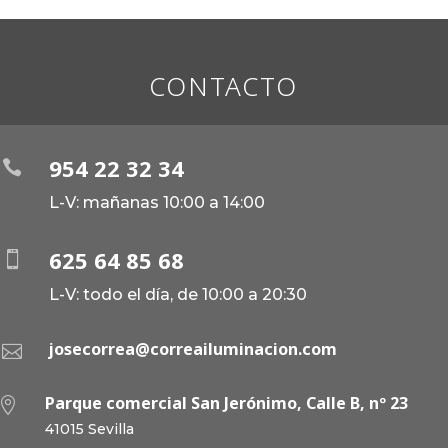
CONTACTO
954 22 32 34

L-V: mañanas 10:00 a 14:00
625 64 85 68

L-V: todo el día, de 10:00 a 20:30
josecorrea@correailuminacion.com

Parque comercial San Jerónimo, Calle B, nº 23

41015 Sevilla